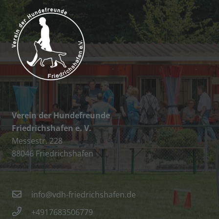
Verein der Hundefreunde
Friedrichshafen e. V.
Messestr. 228
88046 Friedrichshafen
info@vdh-friedrichshafen.de
+4917683506779